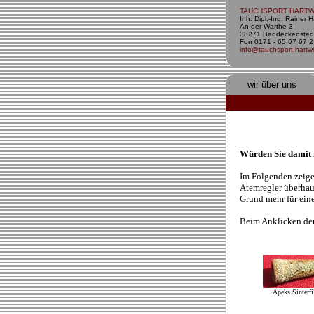
TAUCHSPORT HARTW
Inh. Dipl.-Ing. Rainer H
An der Warthe 3
38271 Baddeckensted
Fon 0171 - 65 67 67 2
info@tauchsport-hartw
wir über uns
Würden Sie damit 
Im Folgenden zeigen
Atemregler überhau
Grund mehr für ein
Beim Anklicken der 
Apeks Sinterfi