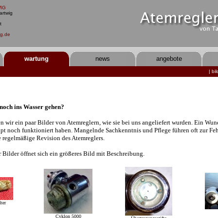
IG
artwig
t
ig.de
wartung
news
angebote
|
bil
noch ins Wasser gehen?
 wir ein paar Bilder von Atemreglern, wie sie bei uns angeliefert wurden. Ein Wun
pt noch funktioniert haben. Mangelnde Sachkenntnis und Pflege führen oft zur Fe
e regelmäßige Revision des Atemreglers.
Bilder öffnet sich ein größeres Bild mit Beschreibung.
lter
Cyklon 5000