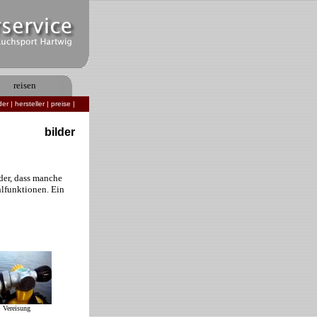
reisen
der
|
hersteller
|
preise
|
bilder
der, dass manche
hlfunktionen. Ein
Vereisung