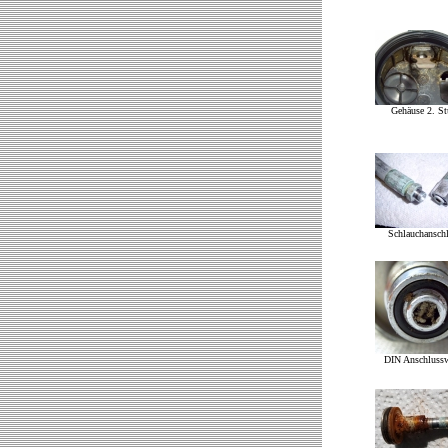
Gehäuse 2. St
Schlauchansch
DIN Anschlussw