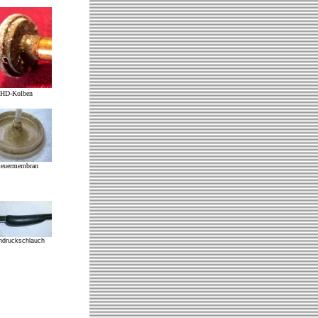
HD-Kolben
teuermembran
hdruckschlauch