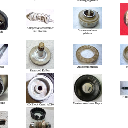
Übertragungsstifte
Kompensationskammer
Steuermembran-
mit Kolben
ufe
gehäuse
luss
Ausatemmembran
S
Sherwood Kolben
Hoc
elle
Einatemmembran Abyss
HD Block Cressi AC10