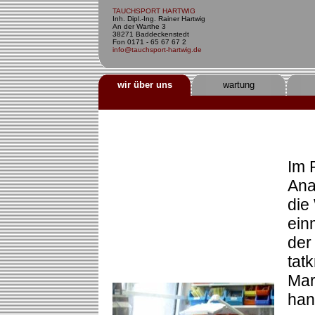
TAUCHSPORT HARTWIG
Inh. Dipl.-Ing. Rainer Hartwig
An der Warthe 3
38271 Baddeckenstedt
Fon 0171 - 65 67 67 2
info@tauchsport-hartwig.de
wir über uns
wartung
Im 
Ana
die
ein
der
tat
Mar
han