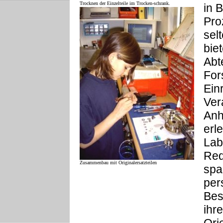
Trocknen der Einzelteile im Trocken-schrank.
in 
Pro
selt
bie
Abt
For
Ein
Ver
Anh
erl
Lab
Red
Zusammenbau mit Originalersatzteilen
spa
per
Bes
ihr