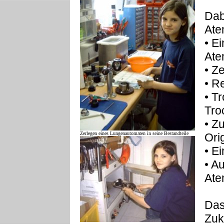
Dab
Ate
• E
Ate
• Ze
• R
• T
Tro
• Z
Zerlegen eines Lungenautomaten in seine Bestandteile
Ori
• E
• A
Ate
Das
Zuk